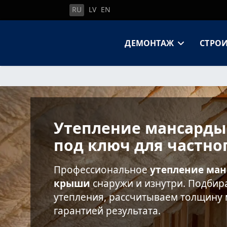
RU
LV
EN
ДЕМОНТАЖ
СТРО
Утепление мансарды
под ключ для частно
Профессиональное
утепление ма
крыши
снаружи и изнутри. Подби
утепления, рассчитываем толщину 
гарантией результата.