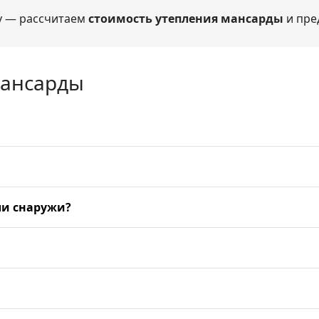
у — рассчитаем
стоимость утепления мансарды
и пре
мансарды
ли снаружи?