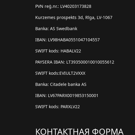
PVN reģ.nr.: LV40203173828
Kurzemes prospekts 3d, Rīga, LV-1067
Banka: AS Swedbank
IBAN: LV98HABA0551047104557
SWIFT kods: HABALV22
PAYSERA IBAN: LT393500010010055612
SWIFT kods:EVIULT2VXXX
Banka: Citadele banka AS
IBAN: LV67PARX0019853150001
SWIFT kods: PARXLV22
КОНТАКТНАЯ ФОРМА