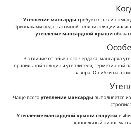
Ког
Утепление мансарды
требуется, если помеще
Признаками недостаточной теплоизоляции являютс
утепление мансардной крыши
обязате
Особе
В отличие от обычного чердака, мансарда уте
правильной толщины утеплителя, герметичной п
зазора. Ошибки на этом
Утеп
Чаще всего
утепление мансарды
выполняется из
стропила
Утепление мансардной крыши снаружи
выбир
кровельный пирог макси