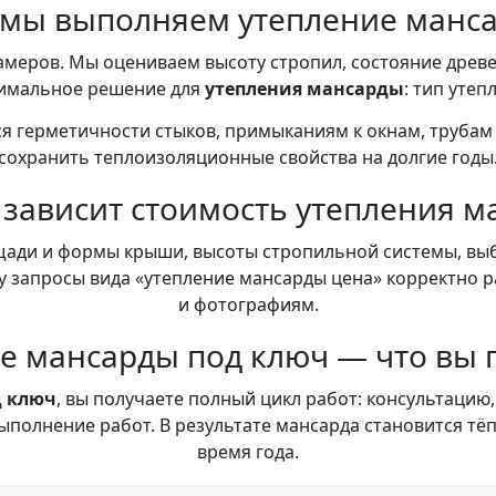
 мы выполняем утепление манс
амеров. Мы оцениваем высоту стропил, состояние древ
тимальное решение для
утепления мансарды
: тип утеп
я герметичности стыков, примыканиям к окнам, трубам и
сохранить теплоизоляционные свойства на долгие годы
 зависит стоимость утепления 
щади и формы крыши, высоты стропильной системы, выб
у запросы вида «утепление мансарды цена» корректно 
и фотографиям.
е мансарды под ключ — что вы 
д ключ
, вы получаете полный цикл работ: консультацию,
выполнение работ. В результате мансарда становится тё
время года.